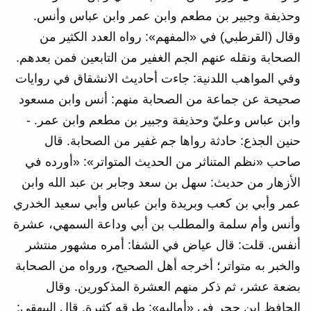
وحذيفة وجبير بن مطعم وابن عمر وابن عباس وأنس.
وقال (القرطبي) في «المفهم»: رواه العدد الكثير من
الصحابة ونقله عنهم الجم الغفير من التابعين فمن بعدهم.
وفي المواهب اللدنية: جاءت أحاديث الانشقاق في روايات
صحيحة عن جماعة من الصحابة منهم: أنس وابن مسعود
وابن عباس وعليّ وحذيفة وجبير بن مطعم وابن عمر. -
حنين الجذع: حادثة رواها جم غفير من الصحابة. قال
صاحب «نظم المتناثر من الحديث المتواتر»: «أورده في
الأزهار من حديث: سهل بن سعد وجابر بن عبد الله وابن
عمر وأبي بن كعب وبريدة وابن عباس وأبي سعيد الخدري
وأنس وأم سلمة والمطلب بن أبي وداعة السمهي، عشرة
أنفس. قلت: قال عياض في الشفا: أمره مشهور منتشر
والخبر به متواتر؛ أخرجه أهل الصحيح، ورواه من الصحابة
بضعة عشر، ثم ذكر منهم العشرة المذكورين. وقال
الحافظ ابن حجر في «أماليه»: طرقه كثيرة. قال البيهقي: