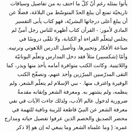
يأتوا بمثله رغم أنّ كلّ ما احتف به من تفاصيل وسياقات
تاريخيّة تمنع أن يبلغ الحدّ المتوسّط من البلاغة، فضلًا عن
أن يبلغ أعلى درجاتها البشريّة، فهو كتاب يأبى التفسير
المادي لأمور: - القرآن كتاب أظهره للناس رجل أمئّ لم
يجلس ليتعلّم القراءة أو الكتابة، ولا تلقّى دروسًا في
صناعة الأفكار وتحبيرها، وتأصيل الدرس اللاهوتي وترتيبه.
وأمًا (شكسبير) مثلاً فقد دخل المدارس وتعلّم اليونانيّة
واللاتينية. وكانت الكتب متوافرة أمامه يأخذ منها ويذر، كما
التقى المدرّسين المبرّزين وأخذ عنهم، وتصفّح الكتب
الوفيرة واغترف منها. - نبي الإسلام لم يتعلّم الشعر، ولم
ينظمه، ولم يشتهر به. ومعرفة الشعر وإتقانه مقدمةٌ
ضرورية لدخول عالم الأدب، ولذلك جاءت الآيات في نفي
معرفة الشعر عن النبيّ قاطعة للريبة ونافية للتهمة في
محضر الصديق والخصم الذين عرفوا تفصيل حياته ومدارج
عمره: { وما علمناه الشعر وما ينبغي له إن هو إلا ذكر