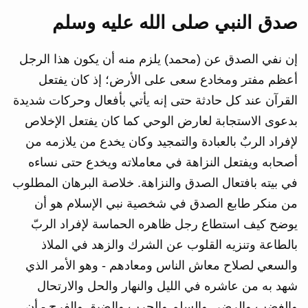
صدق النبي صلى الله عليه وسلم
إن نفي الصدق عن (محمد) يلزم منه أن يكون هذا الرجل
أعظم مفتر ومخادع سعى على الأرض؛ إذ كان يفتعل
القرآن عند كل حادثة حتى إنه يأتي بأفعال وحركات شديدة
بدعوى الاستجابة لعارض الوحي كما كان يفتعل الإخلاص
لإفراد الربٌ بالعبادة والتمجيد وكان يخدع من يلازمه من
أصحابه ويفتعل النزاهة في معاملاته ويخدع حتى نساءه
في بيته بافتعال الصدق والنزاهة. خلاصة البرهان المطلوب
من منكر طابع الصدق في شخصية نبي الإسلام هو أن
يوضح كيف استطاع رجل ظاهره الحماسة لإفراد الربّ
بالطاعة وتنزيه القلوب عن الشرك والزهد في الملاذ
والسعي لصلاح معاش الناس ومعادهم - وهو الأمر الذي
شهد به من عاشره في الليل والنهار والحل والارتحال
والغضب والرضى والسلم والحرب والضيق والفرج - أن