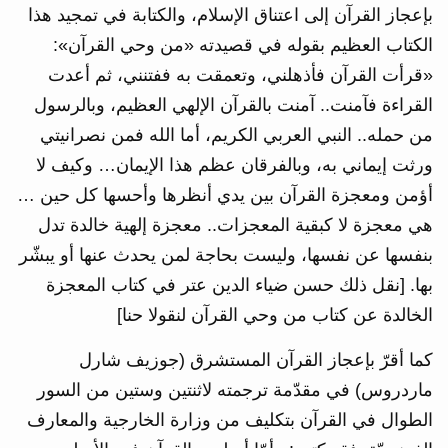
بإعجاز القرآن إلى اعتناق الإسلام، والكتابة في تمجيد هذا
الكتاب العظيم بقوله في قصيدته «من وحي القرآن»:
«قرأت القرآن فأذهلني، وتعمقت به ففتنني، ثم أعدت
القراءة فآمنت.. آمنت بالقرآن الإلهي العظيم، وبالرسول
من حمله.. النبي العربي الكريم، أما الله فمن نصرانيتي
ورثت إيماني به، وبالفرقان عظم هذا الإيمان… وكيف لا
أؤمن ومعجزة القرآن بين يدي أنظرها وأحسها كل حين …
هي معجزة لا كبقية المعجزات.. معجزة إلهية خالدة تدل
بنفسها عن نفسها، وليست بحاجة لمن يحدث عنها أو يبشّر
بها. [نقل ذلك حسن ضياء الدين عتر في كتاب المعجزة
الخالدة عن كتاب من وحي القرآن لنقولا حنا]
كما أقرّ بإعجاز القرآن المستشرق (جوزيف شارل
ماردروس) في مقدّمة ترجمته لاثنتين وستين من السور
الطوال في القرآن بتكليف من وزارة الخارجية والمعارف