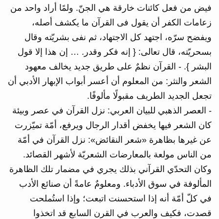
فيض من فعل كائنات خارقة هي الجنّ. ولمًا أراد واحد من
زعامات الكفر أن يقول فى القرآن ما يكشف أصله،
ويفضح سرّه، اجتهد كل الاجتهاد، ثم نفى بشريّته وقال
بسحريّته، قال تعالى: { إنه فكر وقدر. … إن هذا إلا قول
البشر }. - القرآن نظمٌ على طريق جديد يخالف معهود
الشعر والنثر: من المعلوم أن أعسر أبواب الإبهار الأدبي أن
تجعل الجديد الطريف مقبولًا مألوفًا.
- العصر الذهبي للبيان العربي: نزل القرآن في عصر وبيئة
كان الشعر فيها يخفض أقدار الرجال ويرفع، أمّة تميّزرت
عن غيرها بظاهرة «شعر النقائض»: نزل القرآن في أمّة
من الناس مولعة بالمعارضات الشعريّة لأشهر القصائد.
وكان التحدّي القرآني بذلك يجري في مضمار تلك الظاهرة
المألوفة في سوق الأدباء. ومعلومٌ عامةً أن صنائع الأدب
في كلّ أمّة أنه إذا استحسنت اتبعت؛ وإذا استُملحت
قصدت، فكيف والعرب في القرن السابع قد اتخذوا