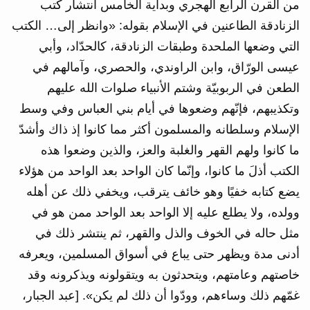
من القرن الرابع الهجري وبداية الخامس انتشار كتب
الزنادقة الطاعنين في الإسلام بقوله: «وانظر إلى… الكتب
التي وضعها الملحدة وطبقات الزنادقة، كالحدّاد، وأبي
عيسى الورّاق، وابن الراوندي، والحصري، وآمالهم في
الطعن في الربوبيّة وشتم الأنبياء صلوات الله عليهم
وتكذيبهم، فإنّهم وضعوها في أيام بني العباس وفي وسط
الإسلام وسلطانه والمسلمون أكثر مما كانوا إذ ذاك وأشدّ
ما كانوا ولهم القهر والغلبة والعز، والذين وضعوا هذه
الكتب أذلَ ما كانوا، وإنّما كان الواحد بعد الواحد من هؤلاء
يضع كتابه خفيًا وهو خائف يترقب، ويخفي ذلك عن أهله
وولده، ولا يطلع عليه إلا الواحد بعد الواحد ممن هو في
مثل حاله في الخوف والذل والقهر، ثم ينتشر ذلك في
أدنى مدة ويظهر حتى يباع في أسواق المسلمين، ويعرفه
خاصتهم وعامتهم، ويتحدثون به ويتقولونه ويذكرونه وقد
غمّهم ذلك وساءهم، وودّوا أن ذلك لم يكن». [عبد الجبار،