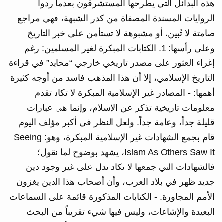
هذه البدائل التي يطرحها المستشرقون بعدما ردوا
الروايات المسندة المصفاة من كدر الشبهة، فهي مراجع
صامتة لا تُبين، أو مشبوهة لا تستأمن على خبر التاريخ
وعلى رأسها: 1. الكتابات المبكرة لغير المسلمين: رغم
إغراء العثور على مصدر تاريخي خارجي “محايد” في قراءة
التاريخ الإسلامي، إلا أن هذا المذهب فاسد من أوجه كثيرة
أهمها: - المصادر غير الإسلامية المبكرة لا تكاد تقدم
معلومات تاريخية تذكر عن الإسلام، وإنما هي عبارات
قليلة جداً، وعامة جداً. ولعل النظر في أكبر مؤلف اليوم
قام بجمع الشهادات غير الإسلامية المبكرة، وهو: Seeing
Islam As Others Saw It، يشهد بوضوح لما نقول؛
فالشهادات التي جمعها لا تكاد تدل على غير وجود دين
جديد ظهر في بلاد العرب، وأن أصحاب هذا الدين يغزون
الأمم المجاورة. - الكتابات المذكورة قائمة على السماعات
البعيدة والإشاعات، وليس فيها شيء تقريباً من البحث