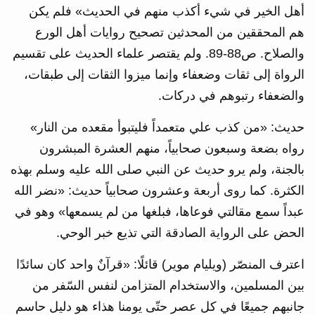
أهل الخير في شيء أكذب منهم في الحديث» فلم يكن
هم المحققين من المحدثين تصحيح روايات أهل الورع
والصلاح. ص88-89. ولم يقتصر علماء الحديث على تقسيم
الرواة إلى ثقات وضعفاء وإنما ميزوا الثقات إلى طبقات،
والضعفاء رتبوهم في دركات.
حديث: «من كذب علي متعمداً فليتبوأ مقعده من النار»
رواه بضعة وسبعون صحابياً، منهم العشرة المبشرون
بالجنة، ولم يرو حديث عن النبي صلى الله عليه وسلم بهذه
الكثرة. كما روى أربعة وعشرون صحابياً حديث: «نضر الله
عبداً سمع مقالتي فوعاها، فبلغها من لم يسمعها» وهو في
الحض على الرواية الصادقة التي تذيع خبر الوحي.
اعترف المنصّر (ويليام موير) قائلًا: «قرآنٌ واحد كان سائدًا
بين المسلمين، والاستخدام المتزامن لنفس السّفر من
جانبهم جميعًا في كل عصر حتّى يومنا هذاء هو دليل حاسم