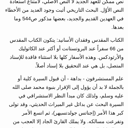
نص ممكن للعهد الجديد لا النص الأصلي، لامتناع استعادة
النص الأوّل. البحث التاريخي أثبت وجود العديد من الأخطاء
في العهدين القديم والجديد، بعضها مذكور ص544 وما
بعدها.
الكتاب المقدس وفقدان الأسانيد: يتكون الكتاب المقدس
من 66 سفراً عند البروتستانت أو أكثر عند الكاثوليك
والأرثودكس. وهذه الأسفار كلها بلا استثناء فاقدة للإسناد
المتصل، بل هي عند التحقيق بلا إسناد أصلاً.
علم المستشرقون - بداهة - أن قبول السيرة كلية أو
بالجملة لا بد أن يؤول إلى الإقرار بنبوة محمد صلى الله
عليه وسلم، ولذلك كان مبدأ النظر الاستشراقي في
السيرة البحث عن بدائل غير الميراث الحديثي، وقد تولى
كبر هذا الأمر (إجناتس جولدتسيهر)، ثم اتسع الأمر
وتفرعت مسالكه. ولا يملك القارئ الجاد إلا العجب من