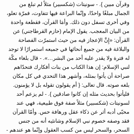
وقرآن مبين }. - سونيتات (شكسبير) مثلاً لم تبلغ من
الجمال مبلغًا واحدّا، وإنّما البراعة فيها تتفاوت، فمرّة تعلو،
وفي أخرى تسفل دون ذلك. وأمَا القرآن، فقطعة واحدة
من البيان المعجب. يقول الإمام (حازم القرطاجني) عن
القرآن: «إِنَّ الإعجاز فيه من حيث استمرّت الفصاحة
والبلاغة فيه من جميع أنحائها في جميعه استمرارًا لا توجد
له فترة ولا يقدر عليه أحد من البشر…». - قال بلغاء مكّة
لنبي الإسلام: إن هذا الكتاب من بنات أفكارك فتحدّاهم
صراحة أن يأتوا بمثله، وأشهر هذا التحدي في كل مكان
بلغه صوته. قال تعالى: { أم يقولون تقوله بل لا يؤمنون.
فليأتوا بحديث مثله إن كانوا صادقين }. - لم يزعم أحد
لسونيتات (شكسبير) مثلاً صفة فوق طبيعية، فهي عند
محبّى أدبه أثر عن ذكاء عقل ورهافة حس. وأمّا القرآن
فقد وصفه خصوم نبي الإسلام وشانئيه أنه من جنس
السحر، والسحر ليس من كسب العقول وإنّما هو عندهم -