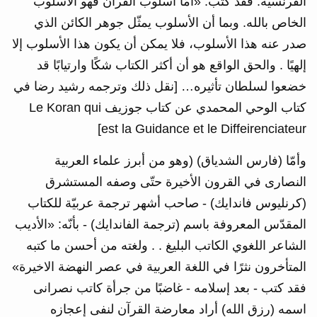
الفرنسيّة. فقد كتب: «أمّا أسلوب القرآن فهو الأسلوب
الخاص بالله. وبما أن الأسلوب يمثّل جوهر الكائن الذي
صدر عنه هذا الأسلوب، فلا يمكن أن يكون هذا الأسلوب إلا
إلهيًا . والحق الواقع هو أن أكثر الكتاب شكًا وارتيابًا قد
خضعوا لسلطان تأثيره… [نقل ذلك وترجمه رشيد رضا في
كتاب الوحي المحمدي عن كتاب جوزيف Le Koran qui
est la Guidance et le Diffeirenciateur]
وأمّا (فارس الشدياق) (وهو من أبرز علماء العربية
النصارى في القرون الأخيرة حتّى وصفه المستشرق
(كرنليوس فاندايك) - صاحب أشهر ترجمة عربيّة للكتاب
المقدّس المعروفة باسم (ترجمة الفاندايك) ‏- بأنّه: «الأديب
الشاعر اللغوي الكاتب البليغ . . ولغته من أحسن ما كتبه
المتأخرون نثرًا في اللغة العربية في عصر النهضة الاخيرة»
فقد كتب - بعد إسلامه - غاضبًا من جرأة كاتب نصرانى
اسمه (رزق الله) أراد معارضة القرآن لنفى إعجازه