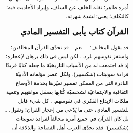
أمره ظاهر؛ نقله الخلف عن السلف، وإيراد الأحاديث فيه؛
كالتكلف؛ يعني: لشدة شهرته.
القرآن كتاب يأبى التفسير المادي
قد يقول المخالف: . . نعم. . قد تحدّى القرآن المخالفين؛
واستفز نفوسهم للرد. . لكن ليس في ذلك برهان لإعجازه؛
إذ قد اجتمعت له من الأسباب التاريخيّة ما جعله كتابًا فريدًا
فرادة سونيتات (شكسبير). ولكل عصر مؤلفاته الأدبيّة
النادرة التي من الممكن تفسير تميّزها بخدمة الأوضاع
الثقافية والاجتماعيّة لشخصيّة كُتابِها بصقل مواهبهم وتنمية
ملكات الإبداع الفكري في نفوسهم. . كل شيء قابل
للتفسير المادي، حتى ما يُدّعى من إعجاز القرآن! ونقول: ..
بل كان القرآن في جميع أمره مخالفاً لفرادة سونيتات
(شكسبير)؛ فقد تحدّى العرب أهل الفصاحة والذلاقة أن