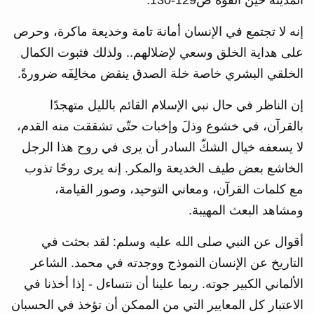
المدينة حين القوة ص129-130.
إنه لا تجتمع في الإنسان أمانة تامة وخديعة ماكرة، وحرص
على هداية الخلق وسعي لإضلالهم.. ولذلك فثبوت الكمال
الخلقي البشري خاصة خلة الصدق ينقض مخالِفَه ضرورةً.
إن الناظر في حال نبي الإسلام القائم بالليل متهجدًا
بالقرآن، في خشوع وذلَ وإخبات حتّى تشققت منه القدم،
لا يسعفه خيال الشكّ السادر أن يرى في روح هذا الرجل
الخاشع بعض طيف الخديعة والمكر. إنه يرى روحًا تذوب
مع كلمات القرآن، ومعاني التوحيد، وصور القيامة،
ومشاهد البعث المهيبة.
أقوال عن النبي صلى الله عليه وسلم: لقد بحثت في
التاريخ عن الإنسان النموذج ووجدته في محمد. الشاعر
الألماني الكبير جوته. ربما علينا أن نتساءل - إذا أخذنا في
الاعتبار كل المعايير التي من الممكن أن تؤخذ في الحسبان