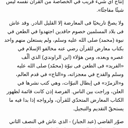
إنتاج أي شيء قريب في الخصاصة من القرآن نفسه ليس
شيئًا مفاجئًا».
ولا يصحّ تاريخيًا فى المعارضة إلا القليل النادر. وقد عاش
فى بلاد المسلمين خصوم حاقدين اجتهدوا في الطعن في
نبوة (محمد) صلى الله عليه وسلم، ولم يستعلن منهم واحد
بكتاب معارض للقرآن رضي عنه مخالفو الإسلام في
عصره وبعده، ومن هؤلاء (ابن الراوندي) الذي ألّف
«الفريد» فى الطعن فى نبوّة (محمّد) صلى الله عليه
وسلم والقدح في معجزاته، و«التاج» في قدم العالم،
و«الزمرّد» في إبطال النبوّات، وهي كتب نشرها في
العلن، وراجت بين الناس. الفرصة إذن كانت قائمة لظهور
الكتاب المعارض المتحدّي للقرآن، ولرواجه إذا بدا فيه ما
يستحقّ التقديم والتبجيل.
صوّر القاضي (عبد الجبار) - الذي عاش في النصف الثاني