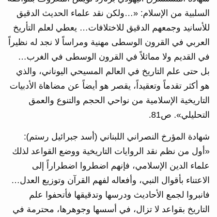
السلبية من الإسلام: «…ولكن نقد علماء الحديث الدقيق
للأسانيد وجمعهم الدقيق للاختلافات… يعطي لعلم التأريخ
العربي في القرون الوسطى مهنية ومراساً لا نجد له نظيراً
في القديم ولا مماثلاً في القرون الوسطى في الغرب…
بل حتى علم التاريخ في العالم المسيحي اليوناني، والذي
هو أكثر تقدماً وتعقيداً، يقصر هو أيضاً عن مضاهاة الأدبيات
التاريخية الإسلامية من نواحي الحجم والتنوع والعمق
التحليلي». ص81.
شهادة المؤرخ النصراني اللبناني (أسد جبرائيل رستم):
«أول من نظم نقد الروايات التاريخية ووضع القواعد لذلك
علماء الدين الإسلامي، فإنهم اضطروا اضطراراً إلى
الاعتناء بأقوال النبي، وأفعاله لفهم القرآن وتوزيع العدل…
فانبروا لجمع الأحاديث ودرسها وتدقيقها فأتحفوا علم
التاريخ بقواعد لا تزال، في أسسها وجوهرها، محترمة في