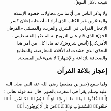
تثبيت دلائل النبوة].‏
ولا يذكر الناس في أيّامنا من محاولات خصوم الإسلام
والمنصّرين غير الكتاب الذي أراد له أصحابه إعلان كسر
الإعجاز القرآني في الشرق والغرب، والمسمّى «الفرقان
الحقّ» الذي قام على الترويج له المنصّر [الفلسطيني -
الأمريكي] (أنيس شروش). ثم ماذا كان من أمر هذا
التحدّي الذي حشدت له الأقلام للمعارضة، والمطابع
والصحافة للإذاعة والإشهار؟ لا شيء غير الفضيحة.
إعجاز بلاغة القرآن
ولما سمع (جبير بن مطعم) رضي الله عنه النبي صلى الله
عليه وسلم يقرأ في المغرب بالطور، قال عند قوله تعالى :
{أَمۡ خُلِقُوا۟ مِنۡ غَیۡرِ شَیۡءٍ أَمۡ هُمُ ٱلۡخَـٰلِقُونَ. أَمۡ
خَلَقُوا۟ ٱلسَّمَـٰوَ ٰ⁠تِ وَٱلۡأَرۡضَ بَل لَّا یُوقِنُونَ. أَمۡ