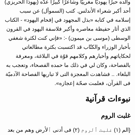
والده حبرًا يهوديًا مغرييًا وشاعرًا كبيرًا عدّه (يهوذا الحريزي)
أحد أكبر شعراء الأندلس. كتب (السموأل) عن سبب
إسلامه في كتابه «بذل المجهود في إفحام اليهود» - الكتاب
الذي أثار حفيظة معاصره وأكبر فلاسفة اليهود في القرون
الوسطى (موسى بن ميمون) -: ‎«فإني كنت لكثرة شغفي
بأخبار الوزراء والكتّاب قد اكتسبت بكثرة مطالعاتي
لحكاياتهم وأخبارهم وكلامهم قوّة في البلاغة، ومعرفة
بالفصاحة، وكان لي في ذلك ما حمده الفصحاء، وتعجب به
البلغاء. .. فشاهدت المعجزة التى لا تباريها الفصاحة الآدميّة
فى القرآن، فعلمت صحّة إعجازه».
نبوءات قرآنية
غلبت الروم
{الم (١) غلبت ٱلروم (٢) فی أدنى ٱلأرض وهم من بعد