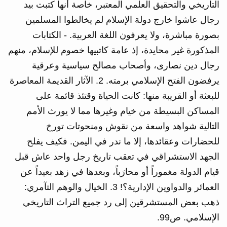
التاريخي والتحقيق العلمي المعتبر، خاصة أنها كتبت بيد
رجال عاشوا خارج دولة الإسلام لم يخالطوا المسلمين
بصورة مباشرة، ولا يعرفون اللغة العربية. - الكتابات
المذكورة غير محايدة، إذ عامة كاتبيها خصوم للإسلام، منهم
رجال دين نصارى، وأصحاب مصالح سياسية وعرقية
يرفضون الفتح الإسلامي برمته. 2. الآثار القديمة المعاصرة
للبعثة أو القريبة منها: كانت الحياة وقتئذ قائمة على
المساكن البسيطة من خيام وغيرها مما لا يورث الأمم
التالية شواهد واسعة من نقوش ومنحوتات تورخ
للحضارات وعقائدها، إلا ما ندر في اليمن. فكيف يفلح
الجهد الاستشراقي في تعقب تاريخ رجل واحد عاش قبل
قيام الدولة مغموراً أو محارَباً، وبعدها في زهد بعيداً عن
العمائر والدواوين الإدارية؟! 3. الخيال والوهم التآمري:
ذهب بعض المستشرقين إلى رد جميع التراث التاريخي
الإسلامي. ص99.