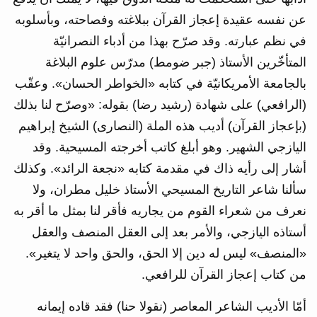
عن نفسه عقيدة إعجاز القرآن ببلاغته وفصاحته، وبأسلوبه
في نظم عبارته. وقد صرّح بهذا من أدباء النصرانيّة
المتأخّرين الأستاذ (جبر ضومط) مدرّس علوم البلاغة
بالجامعة الأمريكانيّة في كتابه «الخواطر الحسان». وعقّب
(الرافعي) على شهادة (رشيد رضا) بقوله: «وصرّح لنا بذلك
(بإعجاز القرآن) أديب هذه الملة (النصارى) الشيخ إبراهيم
اليازجي الشهير. وهو أبلغ كاتب أخرجته المسيحية. وقد
أشار إلى رأيه ذاك في مقدمة كتابه «نجعة الرائد». وكذلك
سألنا شاعر التاريخ المسيحي الأستاذ خليل مطران، ولا
نعرف من شعراء القوم من يجاريه فأقر لنا بمثل ما أقر به
أستاذه اليازجي، والأمر بعد إلى العقل المنصف والعقل
«المنصف» ليس له دين إلا الحق، والحق واحد لا يتغير».
من كتاب إعجاز القرآن للرافعي.
أمّا الأديب الشاعر المعاصر (نقولا حنا) فقد قاده إيمانه