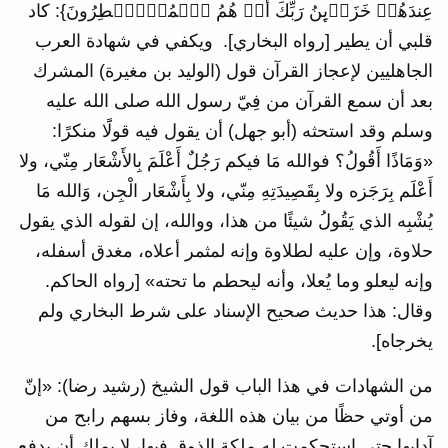
عِندَهُمۡ خَزَاۤىِٕنُ رَبِّكَ أَمۡ هُمُ ٱلۡمُصَۣیۡطِرُونَ}: كاد
قلبي أن يطير [رواه البخاري]. ويكفي في شهادة العرب
الجاهليين لإعجاز القرآن قول (الوليد بن مغيرة) المشرك
بعد أن سمع القرآن من فِيّ رسول الله صلى الله عليه
وسلم وقد استحثه (أبو جهل) أن يقول فيه قولًَا منكرًا:
«وَمَاذًا أَقُولُ؟ فوالله مَا فيكم رَجُلٌ أَعْلَمَ بِالأَشْعَار مِنّي، ولا
أَعْلَم بِرَجَزه ولا بِقَصِيدَتِهِ مِنّي، ولا بِأَشْعَار الْجِن، وَالله مَا
يُشْبِه الذي يَقُولُ شيئًا من هذا، ووالله، إن لقوله الذي يقول
حلاوة، وإن عليه لطلاوة وإنه لمثمر أعلاه، مغدق أسفله،
وإنه ليعلو وما يُعلا، وأنه ليحطم ما تحته» [رواه الحاكم.
وقال: هذا حديث صحيح الإسناد على شرط البخاري ولم
يخرجاه].
من الشهادات في هذا الباب قول الشيخ (رشيد رضا): «إنّ
من أوتي حظًا من بيان هذه اللغة، وفاز بسهم رابح من
آدابها حتى استحكمت له ملكة الذوق فيها، لا يملك أن يدفع