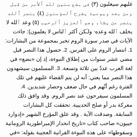
غلبهم سیغلبون (٣) فی بضع سنین لله ٱلأمر من قبل
ومن بعد ویومىٕذ یفرح ٱلمؤمنون (٤) بنصر ٱلله
ینصر من یشاء وهو ٱلعزیز ٱلرحیم (٥) وعد ٱلله لا
یخلف ٱلله وعدهۥ ولـٰكن أكثر ٱلناس لا یعلمون}: جاءت
الآيات في صدر سورة الروم تخبر بمجموعة من البشارات:
1. انتصار الروم على الفرس. 2. حصول هذا النصر قبل
مضي عشر سنوات من إطلاق النبوءة، إذ إن «بضع» في
لغة العرب عددٌ بين ثلاثة وتسعة. 3. المسلمون سيشهدون
هذا النصر مما يعني: أنه لن يتم القضاء عليهم في تلك
الفترة رغم أنّهم في حال ضعف وحصار شديدين. 4.
المسلمون سيفرحون عند نصر الروم. وقد وافق ذلك
معركة بدر أو صلح الحديبية. تحققت كل البشارات
السابقة. وصدقت الآية . وقد علق المؤرخ الشهير «إدوارد
جيبون» صاحب كتاب «تاريخ انحدار الإمبراطورية الرومانية
وسقوطها» على هذه النبوءة القرانية العجيبة بقوله: «في