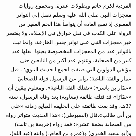
الفردية لكرم حاتم وبطولات عنترة. ومجموع روايات
معجزات النبي صلى الله عليه وسلم تصل إلى التواتر
المعنوي إذ تمنع العادة أن يتواطأ هذا الجم الغفير من
الرواة على الكذب في نقل خوارق نبي الإسلام. ولا يقتصر
خبر معجزات النبي على تواتر جنس الخارقة، وإنما ثبت
بالتواتر عدد من المعجزات المخصوصة بعينها، نقلها عدد
كبير من الصحابة، وعنهم عدد أكبر من التابعين حتى
مؤلفي الدواوين التي صنفت لجمع الحديث النبوي: - قتل
عمار والفئة الباغية: تواتر عن الرسول قوله للصحابيّ
«عمّار بن ياسر»: «تقتلك الفئة الباغية». ومعلوم بيقين أن
«عمّارًا» قد قتلته طائفة (معاوية) بعد وفاة الرسول، سنة
37هـ، وقد بغت طائفته على الخليفة المبايع زمانه «علي
بن أبي طالب».قال (السيوطي): «هذا الحديث متواتر رواه
من الصحابة بضعة عشر»؛ فقد رواه (خزيمة بن ثابت)
و(أبو سعيد الخدري) و(عمرو بن العاص) وابنه (عبد الله)،