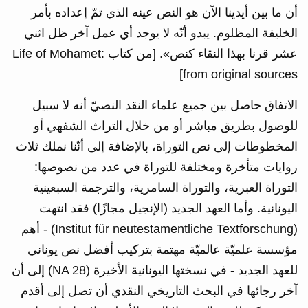
أن ما بين أيدينا الآن هو النص عينه الذي تمّ إعداده بأمر
الخليفة المظلوم. يبدو أنّه لا يوجد أي عمل آخر ظل اثني
عشر قرنا بهذا النقاء كنص». [من كتاب Life of Mohamet:
from original sources]
الاتفاق حاصل بين جميع علماء النقد النصيّ أنه لا سبيل
للوصول بطريق مباشر أو من خلال التراث الشفهي أو
المخطوطات إلى نص التوراة، بالإضافة إلى أنّنا نملك ثلاث
روايات متأخرة ومختلفة للتوراة في عدد من نصوصها:
التوراة العبرية، والتوراة السامرية، والترجمة السبعينية
اليونانية. وأما العهد الجديد (الإنجيل مجازًا) فقد انتهت
(Institut für neutestamentliche Textforschung) - أهم
مؤسسة علميّة عالميّة مهتمة بتركيب أفضل نص يوناني
للعهد الجديد ‏- في نسختها اليونانية الأخيرة (NA 28) إلى أن
آخر رجائها في البحث التاريخي النقدي أن تصل إلى أقدم