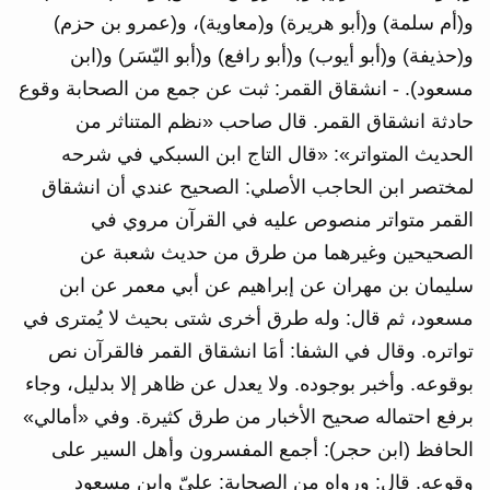
و(أم سلمة) و(أبو هريرة) و(معاوية)، و(عمرو بن حزم)
و(حذيفة) و(أبو أيوب) و(أبو رافع) و(أبو اليّسَر) و(ابن
مسعود). - انشقاق القمر: ثبت عن جمع من الصحابة وقوع
حادثة انشقاق القمر. قال صاحب «نظم المتناثر من
الحديث المتواتر»: «قال التاج ابن السبكي في شرحه
لمختصر ابن الحاجب الأصلي: الصحيح عندي أن انشقاق
القمر متواتر منصوص عليه في القرآن مروي في
الصحيحين وغيرهما من طرق من حديث شعبة عن
سليمان بن مهران عن إبراهيم عن أبي معمر عن ابن
مسعود، ثم قال: وله طرق أخرى شتى بحيث لا يُمترى في
تواتره. وقال في الشفا: أمَا انشقاق القمر فالقرآن نص
بوقوعه. وأخبر بوجوده. ولا يعدل عن ظاهر إلا بدليل، وجاء
برفع احتماله صحيح الأخبار من طرق كثيرة. وفي «أمالي»
الحافظ (ابن حجر): أجمع المفسرون وأهل السير على
وقوعه. قال: ورواه من الصحابة: عليّ وابن مسعود