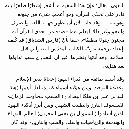
اللغوي، فقال: «إِنَ هذا السفيه قد أشعر إشعارًا ظاهرًا بأنه
قادر على تحدّي القرآن، وهو أعجب شيء من جنونه
وهوسه. . . وقد حان الآن أن نظهر جهله باللغة والصرف
والنحو وغير ذلك ليعلم فيما قصده من تحدي القرآن أنه
مجنون جنونًا مطبقًا». علمًا بأنّ (فارس الشدياق) قد كُلف
بإعداد ترجمة عربيّة للكتاب المقدّس النصراني قبل
إسلامه، وقد أتمّها ونشرها، غير أن النصارى منعوا تداولها
بعد هدايته.
وقد أسلم طائفة من كبراء اليهود إعجابًا بدين الإسلام
وعقيدة التوحيد. ومن هؤلاء أسماء كبيرة، لعل أهمها (هبة
الله بن علي بن ملكا البغدادي) الملقب ب«أوحد الزمان»
الفيلسوف البارز والطبيب الشهير. ومن أبرز أذكياء اليهود
الذين أسلموا (السموأل بن يحيى المغربي) العالم بالتوراة
والهندسة والرياضيات والفلك والطب والتاريخ‎٠‏ وقد كان